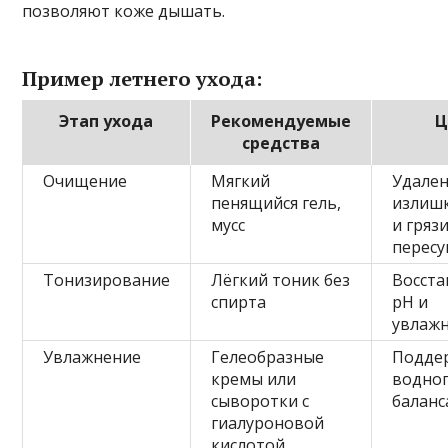
позволяют коже дышать.
Пример летнего ухода:
Этап ухода
Рекомендуемые
Ц
средства
Очищение
Мягкий
Удале
пенящийся гель,
излиш
мусс
и грязи
перес
Тонизирование
Лёгкий тоник без
Восст
спирта
pH и
увлаж
Увлажнение
Гелеобразные
Подде
кремы или
водно
сыворотки с
баланс
гиалуроновой
кислотой