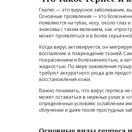
Герпес — это вирусное заболевание, в
Основные проявления — это болезненн
появляются на губах, носу, около глаз 
знакомы с таким явлением, как «простуд
может проявляться и в более серьёзно
Когда вирус активируется, он мигриру
воспаление и повреждение тканей. Са
покраснением и болезненностью, а за
жидкостью. По мере заживления пузырь
требуют аккуратного ухода для предо
восстановления кожи.
Важно понимать, что вирус герпеса не 
может оставаться в нервных узлах в «
определённых условиях: ослаблении им
облучении и даже после простудных за
Основные виды герпеса 