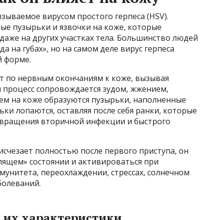
ызываемое вирусом простого герпеса (HSV).
ые пузырьки и язвочки на коже, которые
и даже на других участках тела. Большинство людей
а на губах», но на самом деле вирус герпеса
й форме.
ет по нервным окончаниям к коже, вызывая
м процесс сопровождается зудом, жжением,
тем на коже образуются пузырьки, наполненные
ки лопаются, оставляя после себя ранки, которые
твращения вторичной инфекции и быстрого
исчезает полностью после первого приступа, он
спящем» состоянии и активироваться при
мунитета, переохлаждении, стрессах, солнечном
болеваний.
и их характеристики