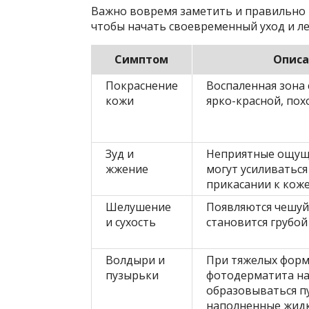
Важно вовремя заметить и правильно
чтобы начать своевременный уход и ле
Симптом
Описа
Покраснение
Воспаленная зона 
кожи
ярко-красной, пох
Зуд и
Неприятные ощущ
жжение
могут усиливаться
прикасании к коже
Шелушение
Появляются чешуй
и сухость
становится грубой
Волдыри и
При тяжелых форм
пузырьки
фотодерматита на
образовываться п
наполненные жид