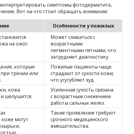
 интерпретировать симптомы фотодерматита,
чение. Вот на что стоит обращать внимание:
ние
Особенности у пожилых
становится
Может сливаться с
ожа на ожог.
возрастными
пигментными пятнами, что
затрудняет диагностику.
ения, которые
Пожилые пациенты чаще
 при трении или
страдают от сухости кожи,
.
что усугубляет зуд.
ки, кожа
Усиленная сухость связана
 и шелушится.
с возрастным снижением
работы сальных желез.
ах
Такие проявления требуют
 коже могут
срочного медицинского
узырьки,
вмешательства.
костью.