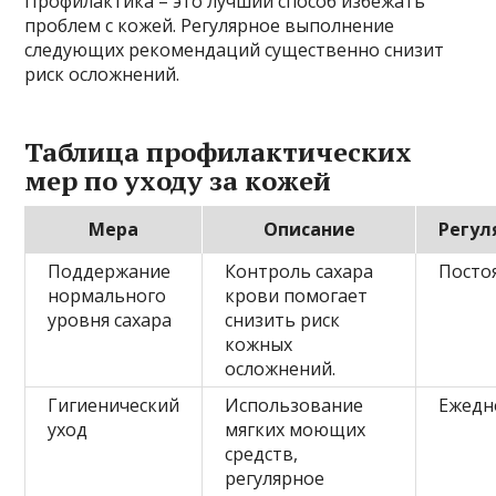
Профилактика – это лучший способ избежать
проблем с кожей. Регулярное выполнение
следующих рекомендаций существенно снизит
риск осложнений.
Таблица профилактических
мер по уходу за кожей
Мера
Описание
Регул
Поддержание
Контроль сахара
Посто
нормального
крови помогает
уровня сахара
снизить риск
кожных
осложнений.
Гигиенический
Использование
Ежедн
уход
мягких моющих
средств,
регулярное