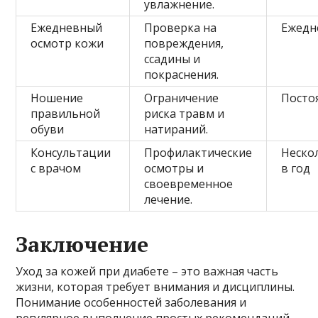
увлажнение.
Ежедневный
Проверка на
Ежедн
осмотр кожи
повреждения,
ссадины и
покраснения.
Ношение
Ограничение
Посто
правильной
риска травм и
обуви
натираний.
Консультации
Профилактические
Неско
с врачом
осмотры и
в год
своевременное
лечение.
Заключение
Уход за кожей при диабете – это важная часть
жизни, которая требует внимания и дисциплины.
Понимание особенностей заболевания и
регулярное выполнение простых рекомендаций