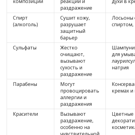
композиции
реакции и
духи в к
раздражение
Спирт
Сушит кожу,
Лосьоны 
(алкоголь)
разрушает
спиртом,
защитный
барьер
Сульфаты
Жестко
Шампуни,
очищают,
для умыв
вызывают
лаурилсу
сухость и
натрия
раздражение
Парабены
Могут
Консерва
провоцировать
кремах и
аллергии и
раздражения
Красители
Вызывают
Цветные 
раздражение,
декорати
особенно на
косметик
чувствительной