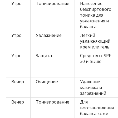
Утро
Тонизирование
Нанесение
безспиртового
тоника для
увлажнения и
баланса
Утро
Увлажнение
Лёгкий
увлажняющий
крем или гель
Утро
Защита
Средство с SPF
30 и выше
Вечер
Очищение
Удаление
макияжа и
загрязнений
Вечер
Тонизирование
Для
восстановления
баланса кожи