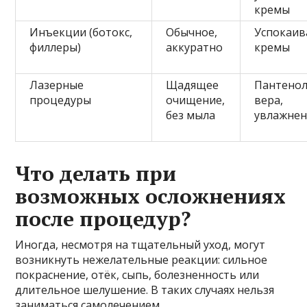
кремы
Инъекции (ботокс,
Обычное,
Успокаи
филлеры)
аккуратно
кремы
Лазерные
Щадящее
Пантенол
процедуры
очищение,
вера,
без мыла
увлажне
Что делать при
возможных осложнениях
после процедур?
Иногда, несмотря на тщательный уход, могут
возникнуть нежелательные реакции: сильное
покраснение, отёк, сыпь, болезненность или
длительное шелушение. В таких случаях нельзя
заниматься самолечением.