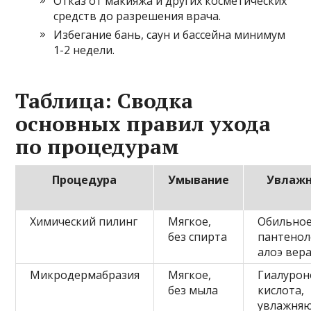
Отказ от макияжа и других косметических
средств до разрешения врача.
Избегание бань, саун и бассейна минимум
1-2 недели.
Таблица: Сводка
основных правил ухода
по процедурам
Процедура
Умывание
Увлаж
Химический пилинг
Мягкое,
Обильное
без спирта
пантенол
алоэ вер
Микродермабразия
Мягкое,
Гиалурон
без мыла
кислота,
увлажня