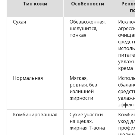
Тип кожи
Особенности
Реко
п
Сухая
Обезвоженная,
Исклю
шелушится,
агресс
тонкая
очищ
средст
испол
питате
увлаж
крема
Нормальная
Мягкая,
Испол
ровная, без
сбала
излишней
средст
жирности
увлаж
эффек
Комбинированная
Сухие участки
Комби
на щеках,
уход д
жирная Т-зона
профи
шелуш