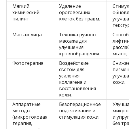
Мягкий
Удаление
Стиму
химический
ороговевших
обновл
пилинг
клеток без травм.
улучша
текстур
Массаж лица
Техника ручного
Способ
массажа для
лифтин
улучшения
рассла
кровообращения.
мышц.
Фототерапия
Воздействие
Снижа
светом для
пигме
усиления
улучша
коллагена и
кожи.
восстановления
кожи.
Аппаратные
Безоперационное
Улучш
методы
подтягивание и
микро
(микротоковая
стимуляция кожи.
и упру
терапия,
без тр