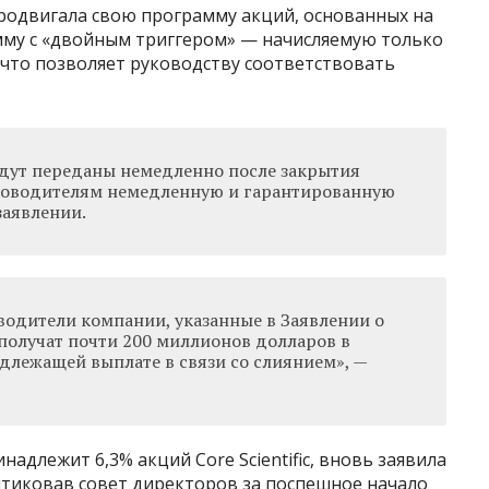
c продвигала свою программу акций, основанных на
амму с «двойным триггером» — начисляемую только
 что позволяет руководству соответствовать
удут переданы немедленно после закрытия
уководителям немедленную и гарантированную
заявлении.
водители компании, указанные в Заявлении о
получат почти 200 миллионов долларов в
длежащей выплате в связи со слиянием», —
надлежит 6,3% акций Core Scientific, вновь заявила
ритиковав совет директоров за поспешное начало