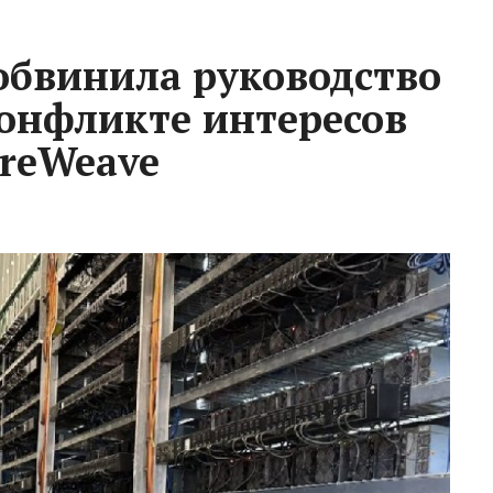
 обвинила руководство
 конфликте интересов
oreWeave