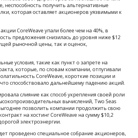
e, неспособность получить альтернативные
лки, которая оставляет акционеров уязвимыми к
 акции CoreWeave упали более чем на 40%, в
ость предложения снизилась до уровня ниже $12
екущей рыночной цены, так и оценок,
ьные условия, такие как пункт о запрете на
акта, которые, по словам компании, отпугивали
волатильность CoreWeave, короткие позиции и
, что способствовало дальнейшему падению акций.
нировала слияние как способ укрепления своей роли
 высокопроизводительных вычислений, Two Seas
 выгоднее позволить компании продолжить свою
контракт на хостинг CoreWeave на сумму $10,2
дорогой электроэнергии.
удет проведено специальное собрание акционеров,