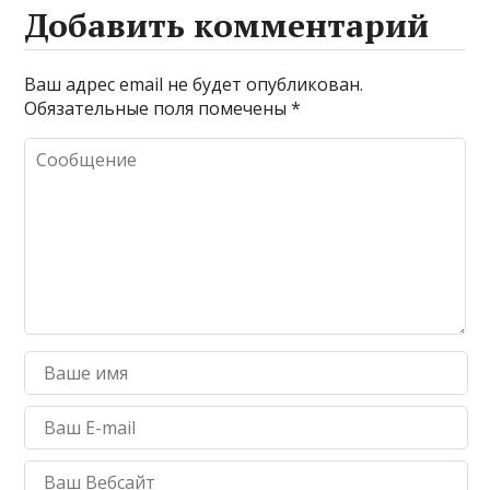
Добавить комментарий
Ваш адрес email не будет опубликован.
Обязательные поля помечены
*