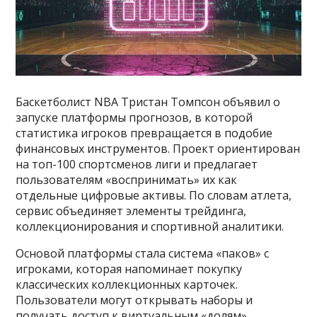
Баскетболист NBA Тристан Томпсон объявил о
запуске платформы прогнозов, в которой
статистика игроков превращается в подобие
финансовых инструментов. Проект ориентирован
на топ-100 спортсменов лиги и предлагает
пользователям «воспринимать» их как
отдельные цифровые активы. По словам атлета,
сервис объединяет элементы трейдинга,
коллекционирования и спортивной аналитики.
Основой платформы стала система «паков» с
игроками, которая напоминает покупку
классических коллекционных карточек.
Пользователи могут открывать наборы и
получать доступ к виртуальным «долям»