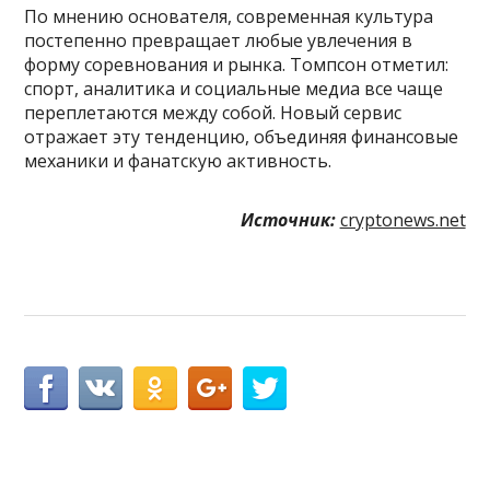
По мнению основателя, современная культура
постепенно превращает любые увлечения в
форму соревнования и рынка. Томпсон отметил:
спорт, аналитика и социальные медиа все чаще
переплетаются между собой. Новый сервис
отражает эту тенденцию, объединяя финансовые
механики и фанатскую активность.
Источник:
cryptonews.net