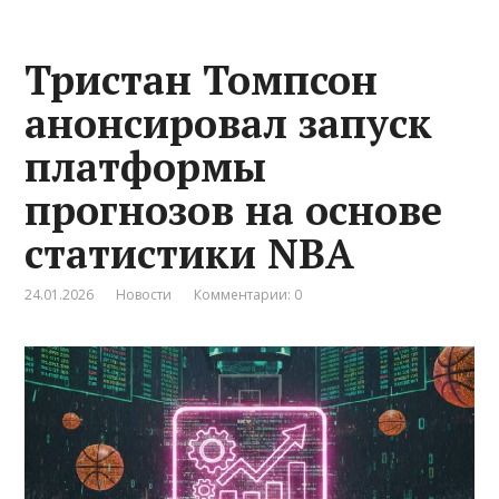
Тристан Томпсон
анонсировал запуск
платформы
прогнозов на основе
статистики NBA
24.01.2026
Новости
Комментарии: 0