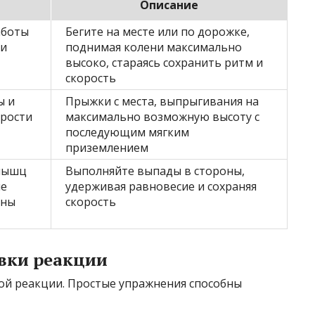
Описание
аботы
Бегите на месте или по дорожке,
ни
поднимая колени максимально
высоко, стараясь сохранить ритм и
скорость
ы и
Прыжки с места, выпрыгивания на
орости
максимально возможную высоту с
последующим мягким
приземлением
мышц
Выполняйте выпады в стороны,
ие
удерживая равновесие и сохраняя
ены
скорость
вки реакции
рой реакции. Простые упражнения способны