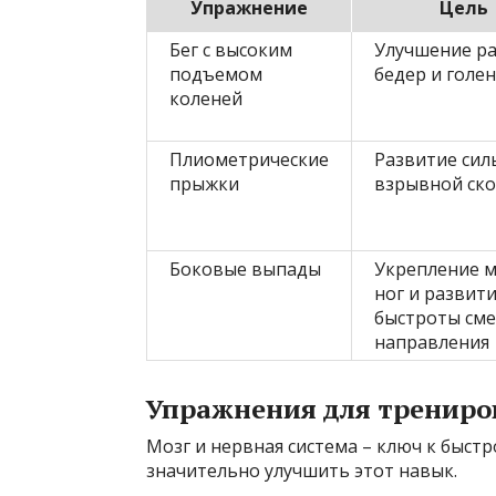
Упражнение
Цель
Бег с высоким
Улучшение р
подъемом
бедер и голе
коленей
Плиометрические
Развитие сил
прыжки
взрывной ск
Боковые выпады
Укрепление 
ног и развит
быстроты см
направления
Упражнения для трениро
Мозг и нервная система – ключ к быст
значительно улучшить этот навык.