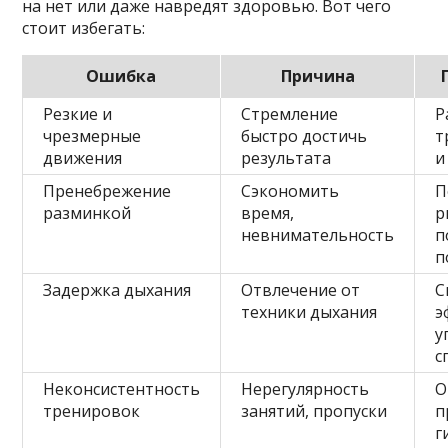
на нет или даже навредят здоровью. Вот чего
стоит избегать:
Ошибка
Причина
Резкие и
Стремление
Р
чрезмерные
быстро достичь
т
движения
результата
и
Пренебрежение
Сэкономить
П
разминкой
время,
р
невнимательность
п
п
Задержка дыхания
Отвлечение от
С
техники дыхания
э
у
с
Неконсистентность
Нерегулярность
О
тренировок
занятий, пропуски
п
г