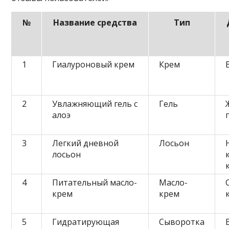
№
Название средства
Тип
1
Гиалуроновый крем
Крем
2
Увлажняющий гель с
Гель
алоэ
3
Легкий дневной
Лосьон
лосьон
4
Питательный масло-
Масло-
крем
крем
5
Гидратирующая
Сыворотка