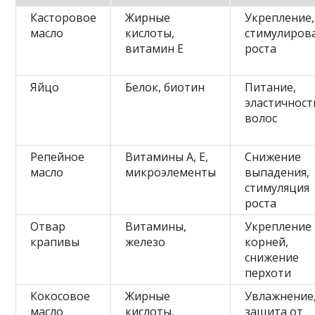
Касторовое
Жирные
Укрепление,
масло
кислоты,
стимулиров
витамин E
роста
Яйцо
Белок, биотин
Питание,
эластичност
волос
Репейное
Витамины A, E,
Снижение
масло
микроэлементы
выпадения,
стимуляция
роста
Отвар
Витамины,
Укрепление
крапивы
железо
корней,
снижение
перхоти
Кокосовое
Жирные
Увлажнение
масло
кислоты,
защита от