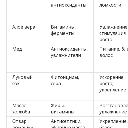
антиоксиданты
ломкости
Алое вера
Витамины,
Увлажнение
ферменты
стимуляция
роста
Мёд
Антиоксиданты,
Питание, бл
увлажнители
волос
Луковый
Фитонциды,
Ускорение
сок
сера
роста,
укрепление
Масло
Жиры,
Восстановле
жожоба
витамины
увлажнение
Отвар
Антисептики,
Укрепление,
ромашки
эфирные масла
блеск