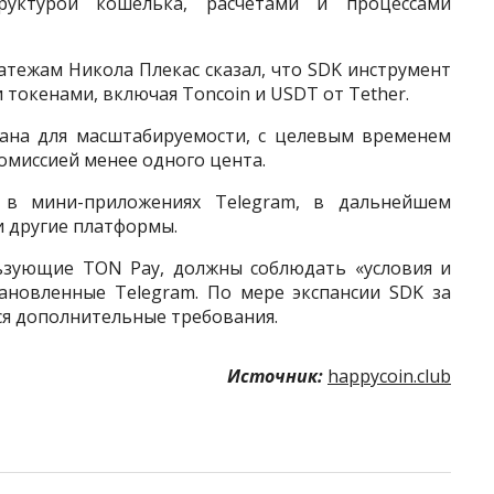
руктурой кошелька, расчётами и процессами
атежам Никола Плекас сказал, что SDK инструмент
токенами, включая Toncoin и USDT от Tether.
тана для масштабируемости, с целевым временем
омиссией менее одного цента.
 в мини-приложениях Telegram, в дальнейшем
и другие платформы.
льзующие TON Pay, должны соблюдать «условия и
ановленные Telegram. По мере экспансии SDK за
я дополнительные требования.
Источник:
happycoin.club