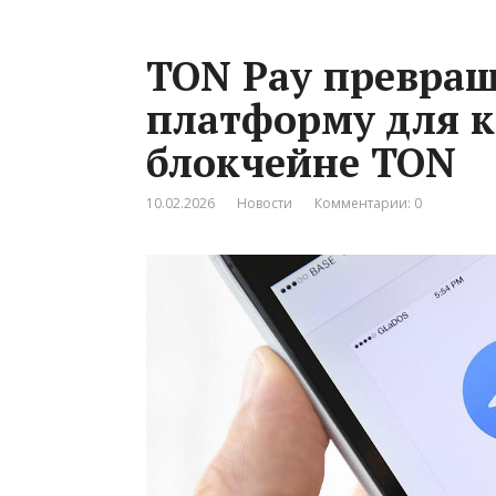
TON Pay превращ
платформу для 
блокчейне TON
10.02.2026
Новости
Комментарии: 0