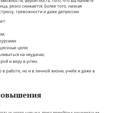
озможности, вероятность того, что вы начнете
ца, резко снижается. Более того, низкая
трессу, тревожности и даже депрессии.
ет:
ом;
сурсами;
циозные цели;
вливаться на неудачах;
ой и веру в успех.
 в работе, но и в личной жизни, учебе и даже в
повышения
и
остью этого навыка, пора перейти к конкретным