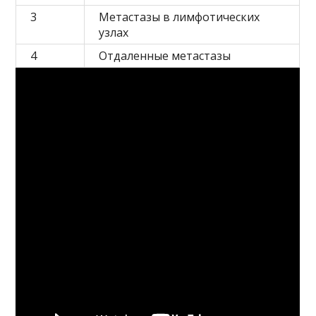
3
Метастазы в лимфотических
узлах
4
Отдаленные метастазы