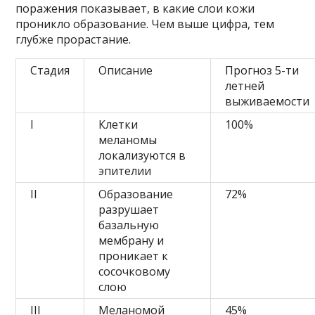
поражения показывает, в какие слои кожи
проникло образование. Чем выше цифра, тем
глубже прорастание.
Стадия
Описание
Прогноз 5-ти
летней
выживаемости
I
Клетки
100%
меланомы
локализуются в
эпителии
II
Образование
72%
разрушает
базальную
мембрану и
проникает к
сосочковому
слою
III
Меланомой
45%