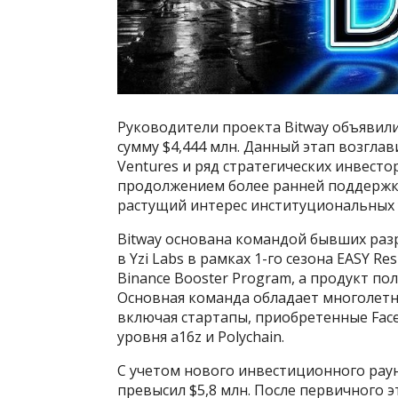
Руководители проекта Bitway объявил
сумму $4,444 млн. Данный этап возгла
Ventures и ряд стратегических инвесто
продолжением более ранней поддержки 
растущий интерес институциональных 
Bitway основана командой бывших раз
в Yzi Labs в рамках 1-го сезона EASY R
Binance Booster Program, а продукт по
Основная команда обладает многолетн
включая стартапы, приобретенные Fac
уровня a16z и Polychain.
С учетом нового инвестиционного раун
превысил $5,8 млн. После первичного