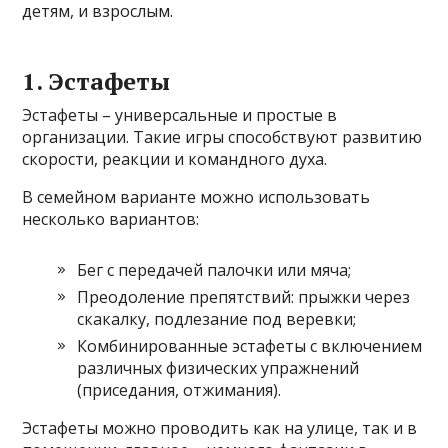
детям, и взрослым.
1. Эстафеты
Эстафеты – универсальные и простые в
организации. Такие игры способствуют развитию
скорости, реакции и командного духа.
В семейном варианте можно использовать
несколько вариантов:
Бег с передачей палочки или мяча;
Преодоление препятствий: прыжки через
скакалку, подлезание под веревки;
Комбинированные эстафеты с включением
различных физических упражнений
(приседания, отжимания).
Эстафеты можно проводить как на улице, так и в