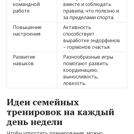
командной
вместе и соблюдать
работе
правила, что полезно и
за пределами спорта.
Повышение
Активность
настроения
способствует
выработке эндорфинов
– гормонов счастья.
Развитие
Разнообразные игры
навыков
помогают развить
координацию,
выносливость,
ловкость.
Идеи семейных
тренировок на каждый
день недели
Чтобы упростить планирование, можно