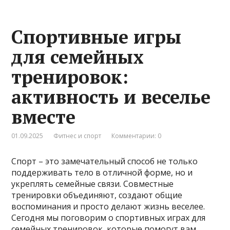
Спортивные игры
для семейных
тренировок:
активность и веселье
вместе
01.09.2025
Фитнес и спорт
Комментарии: 0
Спорт – это замечательный способ не только
поддерживать тело в отличной форме, но и
укреплять семейные связи. Совместные
тренировки объединяют, создают общие
воспоминания и просто делают жизнь веселее.
Сегодня мы поговорим о спортивных играх для
семейных тренировок, которые помогут вам