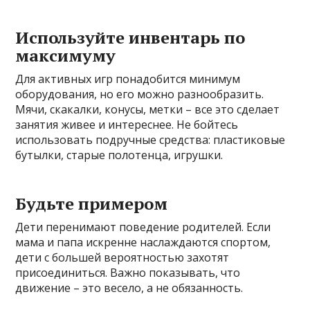
Используйте инвентарь по
максимуму
Для активных игр понадобится минимум
оборудования, но его можно разнообразить.
Мячи, скакалки, конусы, метки – все это сделает
занятия живее и интереснее. Не бойтесь
использовать подручные средства: пластиковые
бутылки, старые полотенца, игрушки.
Будьте примером
Дети перенимают поведение родителей. Если
мама и папа искренне наслаждаются спортом,
дети с большей вероятностью захотят
присоединиться. Важно показывать, что
движение – это весело, а не обязанность.