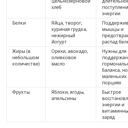
цельнозерновой
длительно
хлеб
поступлен
энергии
Белки
Яйца, творог,
Поддержи
куриная грудка,
мышцы и
нежирный
предотвр
йогурт
распад бел
Жиры (в
Орехи, авокадо,
Нужны для
небольшом
оливковое
поддержан
количестве)
масло
гормональ
баланса, но
маленьких
порциях
Фрукты
Яблоки, ягоды,
Быстрое
апельсины
восстанов
энергии и
витаминн
заряд