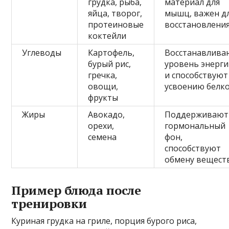
грудка, рыба,
материал для
яйца, творог,
мышц, важен д
протеиновые
восстановлени
коктейли
Углеводы
Картофель,
Восстанавлива
бурый рис,
уровень энерг
гречка,
и способствуют
овощи,
усвоению белк
фрукты
Жиры
Авокадо,
Поддерживают
орехи,
гормональный
семена
фон,
способствуют
обмену вещест
Пример блюда после
тренировки
Куриная грудка на гриле, порция бурого риса,