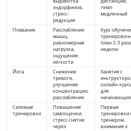
выработка
дистанций,
эндорфинов,
темп
стресс-
медленный
редукция
Плавание
Расслабление
Курс обучени
мышц,
тренировоч
равномерная
план 2-3 раз
нагрузка,
неделю
ощущение
лёгкости
Йога
Снижение
Занятия с
тревоги,
инструкторо
улучшение
онлайн-курс
концентрации,
для
расслабление
начинающи
Силовые
Повышение
Первые
тренировки
самооценки,
тренировки 
стресс-снятие
тренером,
через
внимание к