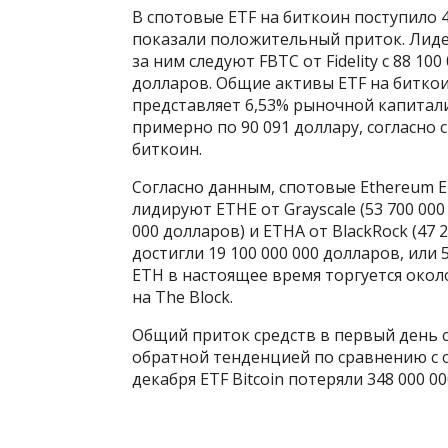
В спотовые ETF на биткоин поступило 
показали положительный приток. Лидеро
за ним следуют FBTC от Fidelity с 88 100
долларов. Общие активы ETF на биткоин
представляет 6,53% рыночной капитали
примерно по 90 091 доллару, согласно 
биткоин.
Согласно данным, спотовые Ethereum E
лидируют ETHE от Grayscale (53 700 000 
000 долларов) и ETHA от BlackRock (47
достигли 19 100 000 000 долларов, или
ETH в настоящее время торгуется окол
на The Block.
Общий приток средств в первый день со
обратной тенденцией по сравнению с от
декабря ETF Bitcoin потеряли 348 000 0