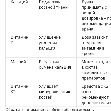
Кальций
Поддержка
Лучше
костной ткани
принимать с
пищей,
дозировка – п
рекомендаци
врача
Витамин
Улучшение
Доза зависит
D
усвоения
от уровня
кальция
витамина в
крови
Магний
Регуляция
Может входит
обмена кальция
в состав
комплексных
препаратов
Витамин
Улучшает
Средства с К2
К2
минерализацию
часто
костей
рекомендуют
дополнительн
Обратите внимание: любые добавки должны