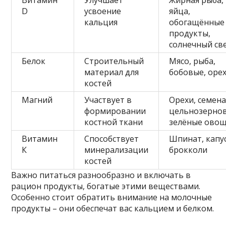
Витамин
Улучшает
Жирная рыба,
D
усвоение
яйца,
кальция
обогащённые
продукты,
солнечный св
Белок
Строительный
Мясо, рыба,
материал для
бобовые, оре
костей
Магний
Участвует в
Орехи, семена
формировании
цельнозерно
костной ткани
зелёные ово
Витамин
Способствует
Шпинат, капус
К
минерализации
брокколи
костей
Важно питаться разнообразно и включать в
рацион продукты, богатые этими веществами.
Особенно стоит обратить внимание на молочные
продукты – они обеспечат вас кальцием и белком.