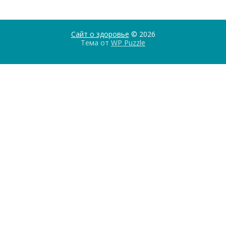
Сайт о здоровье
© 2026
Тема от
WP Puzzle