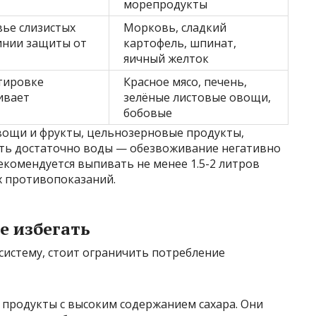
морепродукты
ье слизистых
Морковь, сладкий
инии защиты от
картофель, шпинат,
яичный желток
тировке
Красное мясо, печень,
ивает
зелёные листовые овощи,
бобовые
вощи и фрукты, цельнозерновые продукты,
ить достаточно воды — обезвоживание негативно
комендуется выпивать не менее 1.5-2 литров
х противопоказаний.
е избегать
систему, стоит ограничить потребление
 продукты с высоким содержанием сахара. Они