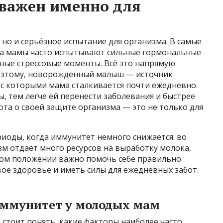
важен именно для
 но и серьёзное испытание для организма. В самые
ка мамы часто испытывают сильные гормональные
нные стрессовые моменты. Всё это напрямую
к этому, новорожденный малыш — источник
 с которыми мама сталкивается почти ежедневно.
 тем легче ей перенести заболевания и быстрее
ота о своей защите организма — это не только для
иоды, когда иммунитет немного снижается: во
м отдаёт много ресурсов на выработку молока,
аком положении важно помочь себе правильно
воё здоровье и иметь силы для ежедневных забот.
иммунитет у молодых мам
 стоит понять, какие факторы наиболее часто