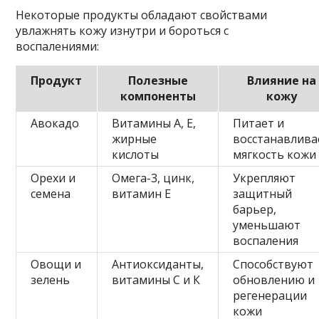
Некоторые продукты обладают свойствами
увлажнять кожу изнутри и бороться с
воспалениями:
Продукт
Полезные
Влияние на
компоненты
кожу
Авокадо
Витамины А, Е,
Питает и
жирные
восстанавлива
кислоты
мягкость кожи
Орехи и
Омега-3, цинк,
Укрепляют
семена
витамин Е
защитный
барьер,
уменьшают
воспаления
Овощи и
Антиоксиданты,
Способствуют
зелень
витамины С и К
обновлению и
регенерации
кожи