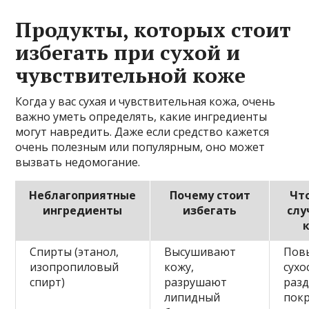
Продукты, которых стоит
избегать при сухой и
чувствительной коже
Когда у вас сухая и чувствительная кожа, очень
важно уметь определять, какие ингредиенты
могут навредить. Даже если средство кажется
очень полезным или популярным, оно может
вызвать недомогание.
Неблагоприятные
Почему стоит
Чт
ингредиенты
избегать
слу
Спирты (этанол,
Высушивают
Пов
изопропиловый
кожу,
сухо
спирт)
разрушают
раз
липидный
пок