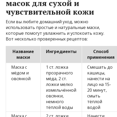
масок для сухой и
чувствительной кожи
Если вы любите домашний уход, можно
использовать простые и натуральные маски,
которые помогут увлажнить и успокоить кожу.
Вот несколько проверенных рецептов:
Название
Ингредиенты
Способ
маски
применения
Маска с
1 ст. ложка
Смешать до
мёдом и
прозрачного
кашицы,
овсянкой
мёда, 2 ст.
нанести на
ложки мелко
лицо на 15-
измельчённой
20 минут,
овсянки,
смыть
немного
тёплой
тёплой воды
водой
Маска с
2 ст. ложки
Нанести