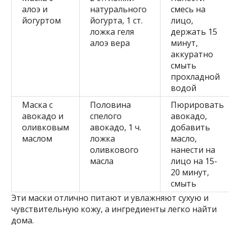
алоэ и
натурального
смесь на
йогуртом
йогурта, 1 ст.
лицо,
ложка геля
держать 15
алоэ вера
минут,
аккуратно
смыть
прохладной
водой
Маска с
Половина
Пюрировать
авокадо и
спелого
авокадо,
оливковым
авокадо, 1 ч.
добавить
маслом
ложка
масло,
оливкового
нанести на
масла
лицо на 15-
20 минут,
смыть
Эти маски отлично питают и увлажняют сухую и
чувствительную кожу, а ингредиенты легко найти
дома.