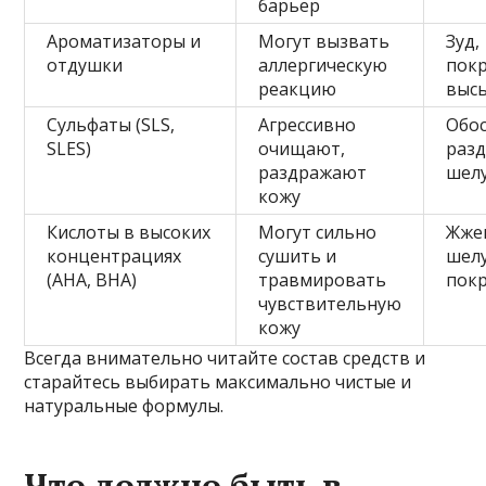
барьер
Ароматизаторы и
Могут вызвать
Зуд,
отдушки
аллергическую
покр
реакцию
выс
Сульфаты (SLS,
Агрессивно
Обо
SLES)
очищают,
разд
раздражают
шел
кожу
Кислоты в высоких
Могут сильно
Жже
концентрациях
сушить и
шел
(AHA, BHA)
травмировать
пок
чувствительную
кожу
Всегда внимательно читайте состав средств и
старайтесь выбирать максимально чистые и
натуральные формулы.
Что должно быть в