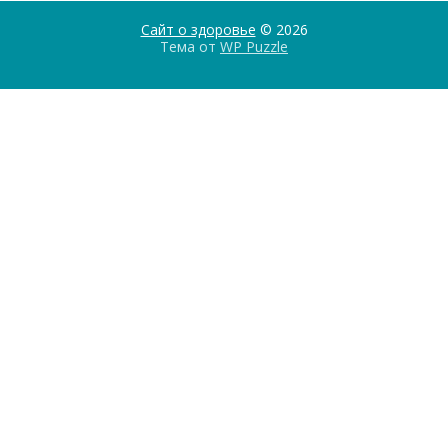
Сайт о здоровье
© 2026
Тема от
WP Puzzle