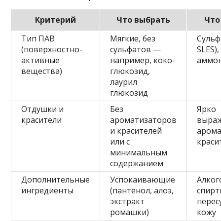
Критерий
Что выбрать
Что
Тип ПАВ
Мягкие, без
Сульф
(поверхностно-
сульфатов —
SLES),
активные
например, коко-
аммон
вещества)
глюкозид,
лаурил
глюкозид
Отдушки и
Без
Ярко
красители
ароматизаторов
выра
и красителей
арома
или с
краси
минимальным
содержанием
Дополнительные
Успокаивающие
Алког
ингредиенты
(пантенол, алоэ,
спирт
экстракт
пере
ромашки)
кожу