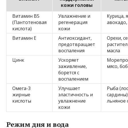
кожи головы
Витамин B5
Увлажнение и
Курица, 
(Пантотеновая
регенерация
авокадо,
кислота)
кожи
Витамин E
Антиоксидант,
Орехи, с
предотвращает
растите
воспаления
масла
Цинк
Ускоряет
Морепро
заживление,
мясо, бо
борется с
воспалением
Омега-3
Улучшает
Рыба (лос
жирные
эластичность и
сардины)
кислоты
увлажнение
льняное 
кожи
Режим дня и вода