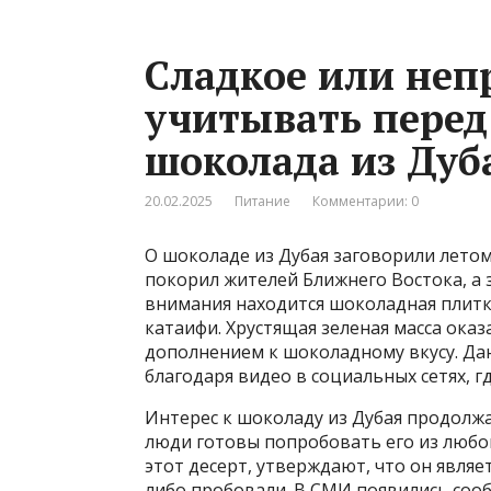
Сладкое или непр
учитывать перед
шоколада из Дуб
20.02.2025
Питание
Комментарии: 0
О шоколаде из Дубая заговорили летом
покорил жителей Ближнего Востока, а з
внимания находится шоколадная плитк
катаифи. Хрустящая зеленая масса ока
дополнением к шоколадному вкусу. Да
благодаря видео в социальных сетях, 
Интерес к шоколаду из Дубая продолжа
люди готовы попробовать его из любоп
этот десерт, утверждают, что он являе
либо пробовали. В СМИ появились соо