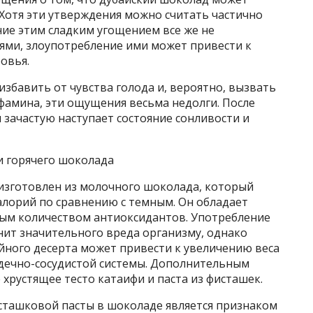
 Хотя эти утверждения можно считать частично
ие этим сладким угощением все же не
тями, злоупотребление ими может привести к
овья.
збавить от чувства голода и, вероятно, вызвать
фамина, эти ощущения весьма недолги. После
зачастую наступает состояние сонливости и
и горячего шоколада
изготовлен из молочного шоколада, который
алорий по сравнению с темным. Он обладает
ым количеством антиоксидантов. Употребление
ит значительного вреда организму, однако
йного десерта может привести к увеличению веса
рдечно-сосудистой системы. Дополнительным
хрустящее тесто катаифи и паста из фисташек.
сташковой пасты в шоколаде является признаком