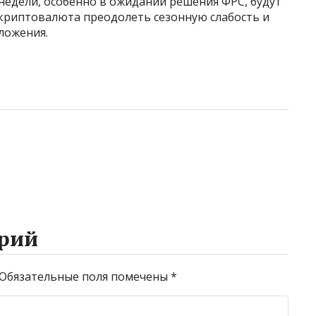
недели, особенно в ожидании решения ФРС, будут
криптовалюта преодолеть сезонную слабость и
ложения.
рий
Обязательные поля помечены
*