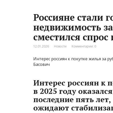
Россияне стали г
недвижимость за
сместился спрос 
12.01.2026
Новости
Комментарии: 0
Интерес россиян к покупке жилья за р
Басович
Интерес россиян к 
в 2025 году оказалс
последние пять лет,
ожидают стабилиза