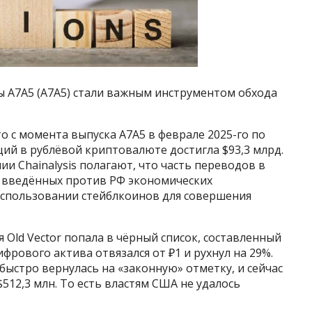
ы A7A5 (A7A5) стали важным инструментом обхода
о с момента выпуска A7A5 в феврале 2025-го по
ий в рублёвой криптовалюте достигла $93,3 млрд.
и Chainalysis полагают, что часть переводов в
т введённых против РФ экономических
 использовании стейблкоинов для совершения
я Old Vector попала в чёрный список, составленный
рового актива отвязался от ₽1 и рухнул на 29%.
ыстро вернулась на «законную» отметку, и сейчас
512,3 млн. То есть властям США не удалось