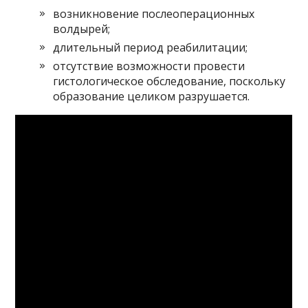
возникновение послеоперационных
волдырей;
длительный период реабилитации;
отсутствие возможности провести
гистологическое обследование, поскольку
образование целиком разрушается.