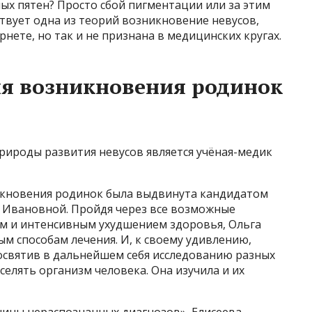
х пятен? Просто сбой пигментации или за этим
ствует одна из теорий возникновение невусов,
нете, но так и не признана в медицинских кругах.
ия возникновения родинок
ироды развития невусов является учёная-медик
кновения родинок была выдвинута кандидатом
 Ивановной. Пройдя через все возможные
им и интенсивным ухудшением здоровья, Ольга
м способам лечения. И, к своему удивлению,
Посвятив в дальнейшем себя исследованию разных
селять организм человека. Она изучила и их
чины нераспознанных диагнозов», Елисеева