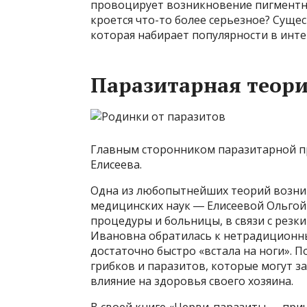
провоцирует возникновение пигментны
кроется что-то более серьезное? Суще
которая набирает популярности в интер
Паразитарная теор
Главным сторонником паразитарной пр
Елисеева.
Одна из любопытнейших теорий возни
медицинских наук ― Елисеевой Ольгой
процедуры и больницы, в связи с резк
Ивановна обратилась к нетрадиционны
достаточно быстро «встала на ноги». 
грибков и паразитов, которые могут за
влияние на здоровья своего хозяина.
В своей книге «Черви-паразиты — при