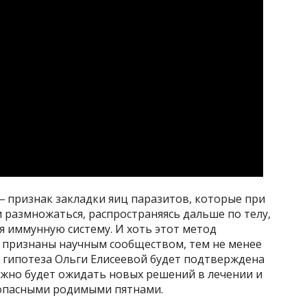
― признак закладки яиц паразитов, которые при
 размножаться, распространяясь дальше по телу,
я иммунную систему. И хоть этот метод
е признаны научным сообществом, тем не менее
и гипотеза Ольги Елисеевой будет подтверждена
жно будет ожидать новых решений в лечении и
 опасными родимыми пятнами.