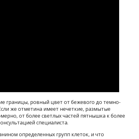
ие границы, ровный цвет от бежевого до темно-
Если же отметина имеет нечеткие, размытые
мерно, от более светлых частей пятнышка к более
консультацией специалиста.
нином определенных групп клеток, и что