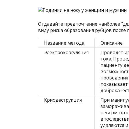
Отдавайте предпочтение наиболее “дел
виду риска образования рубцов после 
Название метода
Описание
Электрокоагуляция
Проводят из
тока. Проце
пациенту де
возможност
проведения 
показывает 
доброкачес
Криодеструкция
При манипу
замораживаю
невозможно
впоследстви
удаляются и