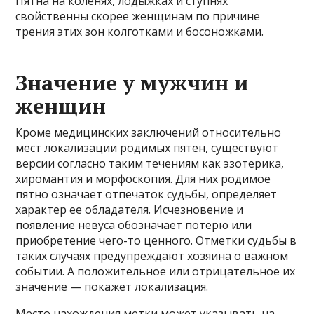
Пятна на коленях, лодыжках и ступнях
свойственны скорее женщинам по причине
трения этих зон колготками и босоножками.
Значение у мужчин и
женщин
Кроме медицинских заключений относительно
мест локализации родимых пятен, существуют
версии согласно таким течениям как эзотерика,
хиромантия и морфоскопия. Для них родимое
пятно означает отпечаток судьбы, определяет
характер ее обладателя. Исчезновение и
появление невуса обозначает потерю или
приобретение чего-то ценного. Отметки судьбы в
таких случаях предупреждают хозяина о важном
событии. А положительное или отрицательное их
значение — покажет локализация.
Место нахождения метки может указывать на