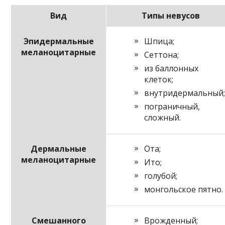
Вид
Типы невусов
Эпидермальные
Шпица;
меланоцитарные
Сеттона;
из баллонных
клеток;
внутридермальный
пограничный,
сложный.
Дермальные
Ота;
меланоцитарные
Ито;
голубой;
монгольское пятно.
Смешанного
Врожденный;