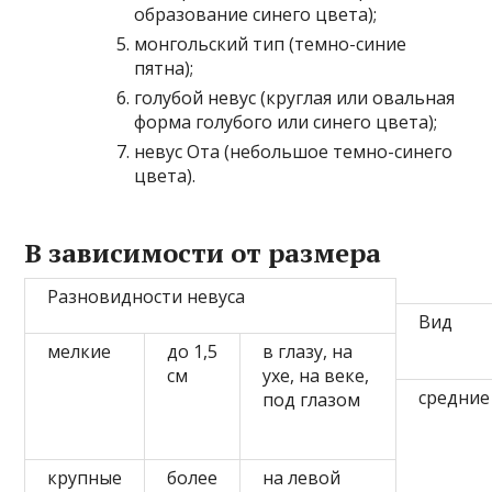
образование синего цвета);
монгольский тип (темно-синие
пятна);
голубой невус (круглая или овальная
форма голубого или синего цвета);
невус Ота (небольшое темно-синего
цвета).
В зависимости от размера
Разновидности невуса
Вид
мелкие
до 1,5
в глазу, на
см
ухе, на веке,
средние
под глазом
крупные
более
на левой