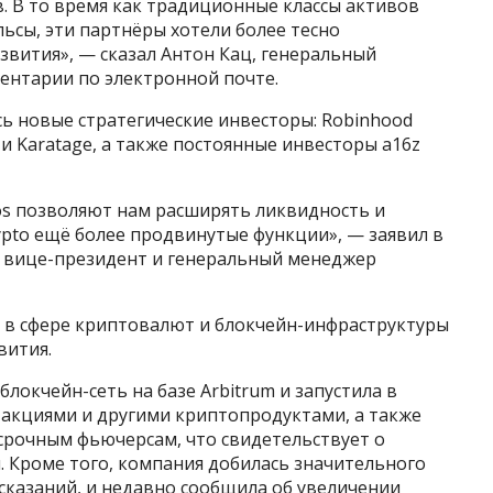
. В то время как традиционные классы активов
ьсы, эти партнёры хотели более тесно
азвития», — сказал Антон Кац, генеральный
ментарии по электронной почте.
ь новые стратегические инвесторы: Robinhood
P и Karatage, а также постоянные инвесторы a16z
os позволяют нам расширять ликвидность и
pto ещё более продвинутые функции», — заявил в
й вице-президент и генеральный менеджер
е в сфере криптовалют и блокчейн-инфраструктуры
вития.
локчейн-сеть на базе Arbitrum и запустила в
акциями и другими криптопродуктами, а также
срочным фьючерсам, что свидетельствует о
 Кроме того, компания добилась значительного
дсказаний, и недавно сообщила об увеличении