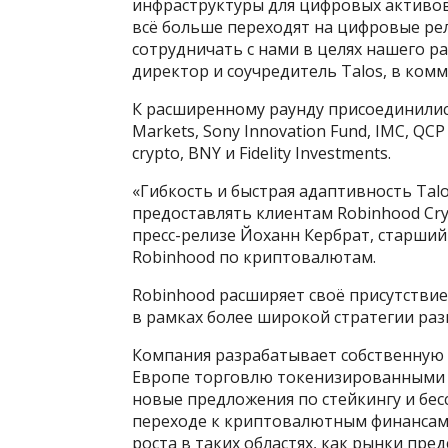
инфраструктуры для цифровых активов
всё больше переходят на цифровые рел
сотрудничать с нами в целях нашего р
директор и соучредитель Talos, в ком
К расширенному раунду присоединилис
Markets, Sony Innovation Fund, IMC, QC
crypto, BNY и Fidelity Investments.
«Гибкость и быстрая адаптивность Tal
предоставлять клиентам Robinhood Cry
пресс-релизе Йоханн Кербрат, старши
Robinhood по криптовалютам.
Robinhood расширяет своё присутстви
в рамках более широкой стратегии раз
Компания разрабатывает собственную б
Европе торговлю токенизированными 
новые предложения по стейкингу и бес
переходе к криптовалютным финансам.
роста в таких областях, как рынки пре