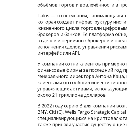
объёмов торгов и вовлечённости в про
Talos — это компания, занимающаяся 
которая создает инфраструктуру инсти
жизненного цикла торговли цифровым
брокеров и банков. Ее платформа объ
отделов и первичных брокеров и пред
исполнения сделок, управления рискам
интерфейс или API.
У компании сотни клиентов примерно в
финансовые фирмы за последний год п
генерального директора Антона Каца,
клиентами он сообщил инвестиционному
управляющих активами, использующих 
около 21 триллиона долларов.
В 2022 году серию B для компании возгл
BNY, Citi (C), Wells Fargo Strategic Capi
специализирующихся на криптовалютах, 
также приняли участие существующие ин