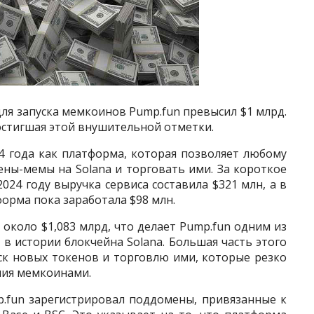
я запуска мемкоинов Pump.fun превысил $1 млрд.
достигшая этой внушительной отметки.
4 года как платформа, которая позволяет любому
ны-мемы на Solana и торговать ими. За короткое
024 году выручка сервиса составила $321 млн, а в
тформа пока заработала $98 млн.
около $1,083 млрд, что делает Pump.fun одним из
 истории блокчейна Solana. Большая часть этого
уск новых токенов и торговлю ими, которые резко
ния мемкоинами.
p.fun зарегистрировал поддомены, привязанные к