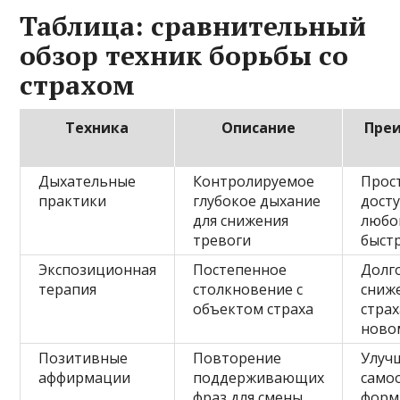
Таблица: сравнительный
обзор техник борьбы со
страхом
Техника
Описание
Пре
Дыхательные
Контролируемое
Прос
практики
глубокое дыхание
дост
для снижения
любо
тревоги
быст
Экспозиционная
Постепенное
Долг
терапия
столкновение с
сниж
объектом страха
страх
ново
Позитивные
Повторение
Улуч
аффирмации
поддерживающих
само
фраз для смены
форм