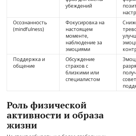
убеждений
пози
наст
Осознанность
Фокусировка на
Сниж
(mindfulness)
настоящем
трев
моменте,
улуч
наблюдение за
эмоц
эмоциями
конт
Поддержка и
Обсуждение
Эмоц
общение
страхов с
разря
близкими или
полу
специалистом
совет
подд
Роль физической
активности и образа
жизни