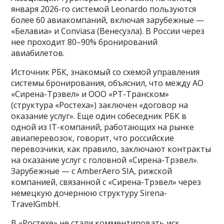
января 2026-го системой Leonardo пользуются
более 60 авиакомпаний, включая зарубежные —
«Белавиа» и Conviasa (Венесуэла). В России через
нее проходит 80–90% бронирований
авиабилетов.
Источник РБК, знакомый со схемой управления
системы бронирования, объяснил, что между АО
«Сирена-Трэвел» и ООО «РТ-Транском»
(структура «Ростеха») заключен «договор на
оказание услуг». Еще один собеседник РБК в
одной из IT-компаний, работающих на рынке
авиаперевозок, говорит, что российские
перевозчики, как правило, заключают контракты
на оказание услуг с головной «Сирена-Трэвел».
Зарубежные — с AmberAero SIA, рижской
компанией, связанной с «Сирена-Трэвел» через
немецкую дочернюю структуру Sirena-
TravelGmbH.
В «Ростехе» не стали комментировать иск