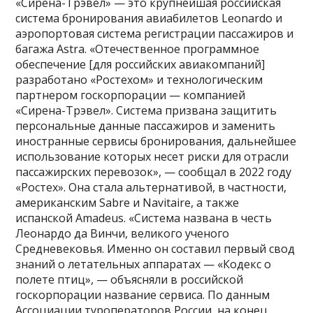
«Сирена-Трэвел» — это крупнейшая российская
система бронирования авиабилетов Leonardo и
аэропортовая система регистрации пассажиров и
багажа Astra. «Отечественное программное
обеспечение [для российских авиакомпаний]
разработано «Ростехом» и технологическим
партнером госкорпорации — компанией
«Сирена-Трэвел». Система призвана защитить
персональные данные пассажиров и заменить
иностранные сервисы бронирования, дальнейшее
использование которых несет риски для отрасли
пассажирских перевозок», — сообщал в 2022 году
«Ростех». Она стала альтернативой, в частности,
американским Sabre и Navitaire, а также
испанской Amadeus. «Система названа в честь
Леонардо да Винчи, великого ученого
Средневековья. Именно он составил первый свод
знаний о летательных аппаратах — «Кодекс о
полете птиц», — объясняли в российской
госкорпорации название сервиса. По данным
Ассоциации туроператоров России, на конец