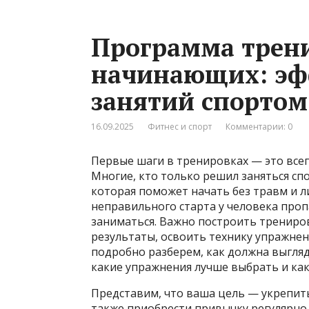
Программа трен
начинающих: эф
занятий спортом
16.09.2025
Фитнес и спорт
Комментарии: 0
Первые шаги в тренировках — это всег
Многие, кто только решил заняться сп
которая поможет начать без травм и ли
неправильного старта у человека про
заниматься. Важно построить трениро
результаты, освоить технику упражнени
подробно разберем, как должна выгля
какие упражнения лучше выбрать и как
Представим, что ваша цель — укрепить 
также приобрести привычку регулярно 