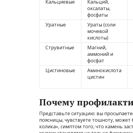
Кальциевые
Кальций,
оксалаты,
фосфаты
Уратные
Ураты (соли
мочевой
кислоты)
Струвитные
Магний,
аммоний и
фосфат
Цистиновые
Аминокислота
цистин
Почему профилакти
Представьте ситуацию: вы просыпаете
поясницы, чувствуете тошноту, может б
колика», симптом того, что камень за
многих становятся не только физическ