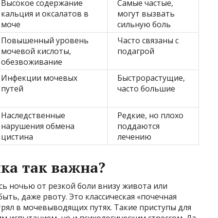
Высокое содержание
Самые частые,
кальция и оксалатов в
могут вызвать
моче
сильную боль
Повышенный уровень
Часто связаны с
мочевой кислоты,
подагрой
обезвоживание
Инфекции мочевых
Быстрорастущие,
путей
часто большие
Наследственные
Редкие, но плохо
нарушения обмена
поддаются
цистина
лечению
ка так важна?
сь ночью от резкой боли внизу живота или
ыть, даже рвоту. Это классическая «почечная
стрял в мочевыводящих путях. Такие приступы для
им испытанием, но и психологическим стрессом. Да