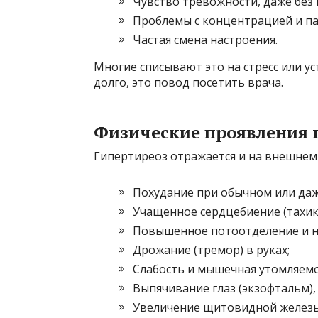
Чувство тревожности, даже без
Проблемы с концентрацией и п
Частая смена настроения.
Многие списывают это на стресс или у
долго, это повод посетить врача.
Физические проявления 
Гипертиреоз отражается и на внешнем 
Похудание при обычном или да
Учащенное сердцебиение (тахика
Повышенное потоотделение и н
Дрожание (тремор) в руках;
Слабость и мышечная утомляемо
Выпячивание глаз (экзофтальм),
Увеличение щитовидной железы