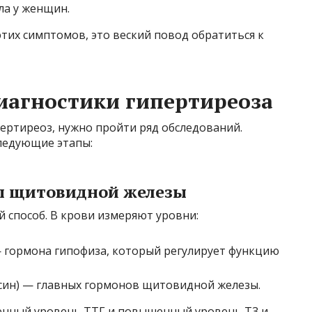
ла у женщин.
 этих симптомов, это веский повод обратиться к
иагностики гипертиреоза
ертиреоз, нужно пройти ряд обследований.
следующие этапы:
ы щитовидной железы
 способ. В крови измеряют уровни:
 гормона гипофиза, который регулирует функцию
ксин) — главных гормонов щитовидной железы.
енный уровень ТТГ и повышенный уровень Т3 и