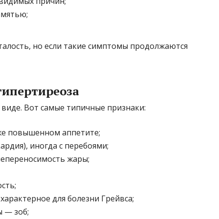
 видимых причин;
амятью;
сталость, но если такие симптомы продолжаются
гипертиреоза
виде. Вот самые типичные признаки:
же повышенном аппетите;
рдия), иногда с перебоями;
епереносимость жары;
сть;
 характерное для болезни Грейвса;
 — зоб;