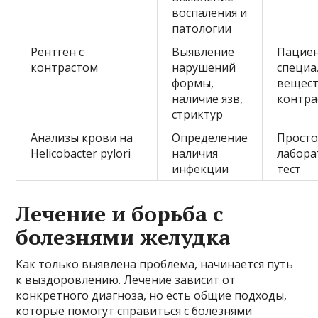
воспаления и
патологии
Рентген с
Выявление
Пациен
контрастом
нарушений
специа
формы,
вещес
наличие язв,
контра
стриктур
Анализы крови на
Определение
Прост
Helicobacter pylori
наличия
лабор
инфекции
тест
Лечение и борьба с
болезнями желудка
Как только выявлена проблема, начинается путь
к выздоровлению. Лечение зависит от
конкретного диагноза, но есть общие подходы,
которые помогут справиться с болезнями