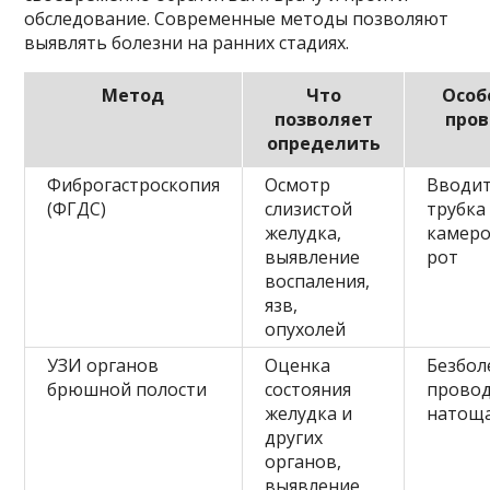
обследование. Современные методы позволяют
выявлять болезни на ранних стадиях.
Метод
Что
Особ
позволяет
про
определить
Фиброгастроскопия
Осмотр
Вводит
(ФГДС)
слизистой
трубка 
желудка,
камеро
выявление
рот
воспаления,
язв,
опухолей
УЗИ органов
Оценка
Безбол
брюшной полости
состояния
провод
желудка и
натощ
других
органов,
выявление