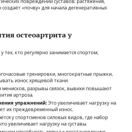
ических повреждений суставов: растяжения,
 создаёт «почву» для начала дегенеративных
тия остеоартрита у
 тех, кто регулярно занимается спортом,
гочасовые тренировки, многократные прыжки,
ывать износ хрящевой ткани.
менисков, разрывы связок, вывихи повышают
ития артроза.
нения упражнений:
Это увеличивает нагрузку на
ет их преждевременный износ.
ется у спортсменов силовых видов, где набор
что увеличивает нагрузку на суставы.
менем способность хряща к восстановлению