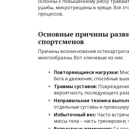
склонны к повышенному риску травмат
ушибы, микротрещины в хряще. Всё это
процессов.
Основные причины разви
спортсменов
Причины возникновения остеоартрита у
многообразны. Вот ключевые из них:
Повторяющиеся нагрузки:
Мно
бега и движения, способные выз
Травмы суставов:
Повреждения 
вероятность последующего разв
Неправильная техника выпол
отдельные суставы и провоциру
Избыточный вес:
Часто встреча
массы тела – часть тренировки, 
Возрастные изменения:
Со вре