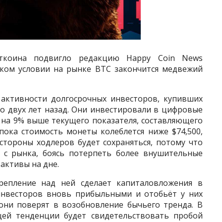
иткоина подвигло редакцию Happy Coin News
аком условии на рынке BTC закончится медвежий
 активности долгосрочных инвесторов, купивших
о двух лет назад. Они инвестировали в цифровые
о на 9% выше текущего показателя, составляющего
 пока стоимость монеты колеблется ниже $74,500,
стороны ходлеров будет сохраняться, потому что
 с рынка, боясь потерпеть более внушительные
активы на дне.
репление над ней сделает капиталовложения в
инвесторов вновь прибыльными и отобьёт у них
они поверят в возобновление бычьего тренда. В
щей тенденции будет свидетельствовать пробой