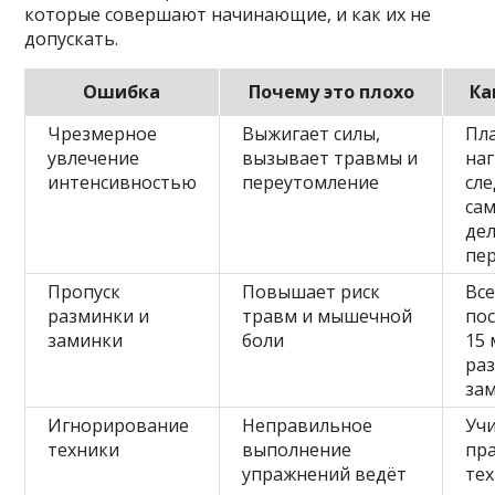
которые совершают начинающие, и как их не
допускать.
Ошибка
Почему это плохо
Ка
Чрезмерное
Выжигает силы,
Пл
увлечение
вызывает травмы и
наг
интенсивностью
переутомление
сле
са
де
пе
Пропуск
Повышает риск
Все
разминки и
травм и мышечной
по
заминки
боли
15
ра
за
Игнорирование
Неправильное
Уч
техники
выполнение
пр
упражнений ведёт
тех