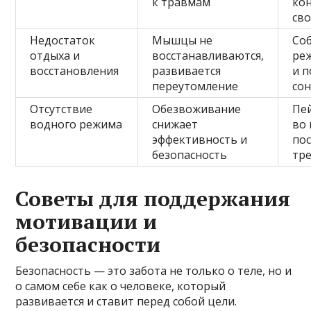
к травмам
ко
св
Недостаток
Мышцы не
Со
отдыха и
восстанавливаются,
ре
восстановления
развивается
и 
переутомление
со
Отсутствие
Обезвоживание
Пей
водного режима
снижает
во 
эффективность и
по
безопасность
тр
Советы для поддержания
мотивации и
безопасности
Безопасность — это забота не только о теле, но и
о самом себе как о человеке, который
развивается и ставит перед собой цели.