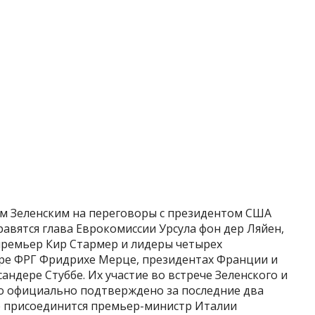
м Зеленским на переговоры с президентом США
вятся глава Еврокомиссии Урсула фон дер Ляйен,
премьер Кир Стармер и лидеры четырех
ере ФРГ Фридрихе Мерце, президентах Франции и
ндере Стуббе. Их участие во встрече Зеленского и
ло официально подтверждено за последние два
е присоединится премьер-министр Италии