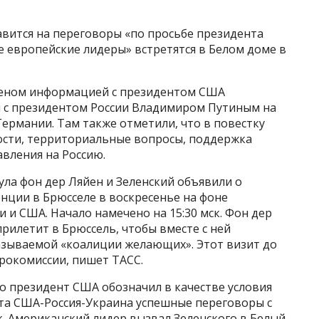
авится на переговоры «по просьбе президента
ие европейские лидеры» встретятся в Белом доме в
бменом информацией с президентом США
 с президентом России Владимиром Путиным на
Германии. Там также отметили, что в повестку
ости, территориальные вопросы, поддержка
вления на Россию.
ла фон дер Ляйен и Зеленский объявили о
нции в Брюсселе в воскресенье на фоне
и и США. Начало намечено на 15:30 мск. Фон дер
рилетит в Брюссель, чтобы вместе с ней
азываемой «коалиции желающих». Этот визит до
Еврокомиссии, пишет ТАСС.
о президент США обозначил в качестве условия
та США-Россия-Украина успешные переговоры с
. Американский лидер вызвал Зеленского в Белый