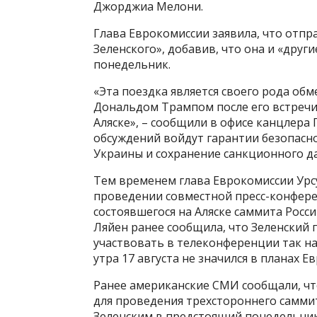
Джорджиа Мелони.
Глава Еврокомиссии заявила, что отпр
Зеленского», добавив, что она и «друг
понедельник.
«Эта поездка является своего рода о
Дональдом Трампом после его встречи
Аляске», – сообщили в офисе канцлера 
обсуждений войдут гарантии безопасн
Украины и сохранение санкционного да
Тем временем глава Еврокомиссии Урсу
проведении совместной пресс-конфере
состоявшегося на Аляске саммита Росси
Ляйен ранее сообщила, что Зеленский п
участвовать в телеконференции так н
утра 17 августа не значился в планах 
Ранее американские СМИ сообщали, чт
для проведения трехстороннего самми
Зеленским в предстоящий понедельник