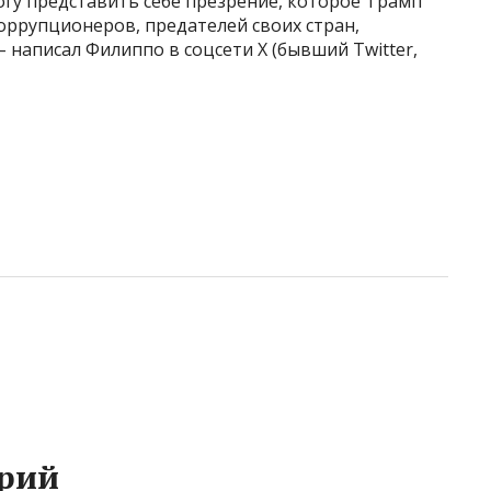
огу представить себе презрение, которое Трамп
оррупционеров, предателей своих стран,
– написал Филиппо в соцсети Х (бывший Twitter,
рий