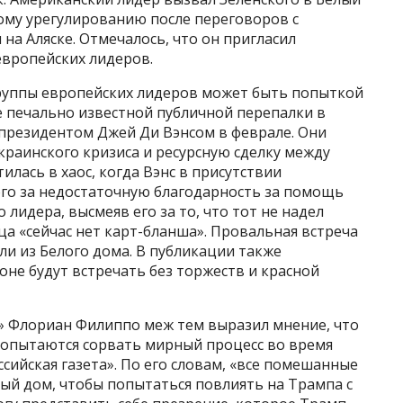
ому урегулированию после переговоров с
а Аляске. Отмечалось, что он пригласил
европейских лидеров.
группы европейских лидеров может быть попыткой
 печально известной публичной перепалки в
президентом Джей Ди Вэнсом в феврале. Они
краинского кризиса и ресурсную сделку между
илась в хаос, когда Вэнс в присутствии
го за недостаточную благодарность за помощь
 лидера, высмеяв его за то, что тот не надел
ца «сейчас нет карт-бланша». Провальная встреча
ли из Белого дома. В публикации также
оне будут встречать без торжеств и красной
» Флориан Филиппо меж тем выразил мнение, что
 попытаются сорвать мирный процесс во время
сийская газета». По его словам, «все помешанные
ый дом, чтобы попытаться повлиять на Трампа с