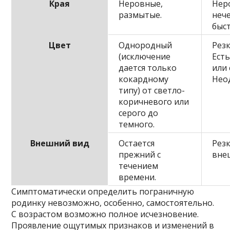
Края
Неровные,
Нер
размытые.
неч
быс
Цвет
Однородный
Резк
(исключение
Есть
дается только
или 
кокардному
Нео
типу) от светло-
коричневого или
серого до
темного.
Внешний вид
Остается
Рез
прежний с
вне
течением
времени.
Симптоматически определить пограничную
родинку невозможно, особенно, самостоятельно.
С возрастом возможно полное исчезновение.
Проявление ощутимых признаков и изменений в